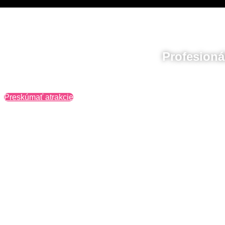
Profesioná
Preskúmať atrakcie