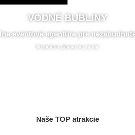
VODNÉ BUBLINY
lna eventová agentúra pre nezabudnute
Nespútaná zábava bez hraníc
Naše TOP atrakcie