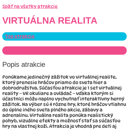
Späť na všetky atrakcie
VIRTUÁLNA REALITA
Top atrakcie
Novinka
Popis atrakcie
Ponúkame jedinečný zážitok vo virtuálnej realite,
ktorý prenesie hráčov priamo do sveta hier a
dobrodružstva. Súčasťou atrakcie je 1 set virtuálnej
reality – VR okuliare a ovládač – vďaka ktorým si
účastníci môžu naplno vychutnať interaktívny herný
zážitok. Na výber sú 4 rôzne hry, ktoré hráčov vtiahnu
do úplne iného sveta plného akcie, zábavy a
adrenalínu. Virtuálna realita ponúka realistický
pohyb, vizuálne efekty a možnosť stať sa súčasťou
hry na vlastnej koži. Atrakcia je vhodná pre deti aj