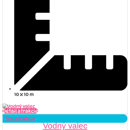
10 x 10 m
Detail atrakcie
Top atrakcie
Vodný valec