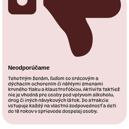
Neodporúčame​
Tehotným ženám, ľuďom so srdcovým a
dýchacím ochorením či náhlymi zmenami
krvného tlaku a klaustrofóbiou. Aktivita taktiež
nie je vhodná pre osoby pod vplyvom alkoholu,
drog či iných návykových látok. Do atrakcie
vstupuje každý na vlastnú zodpovednosť a deti
do 18 rokov v sprievode dospelej osoby.