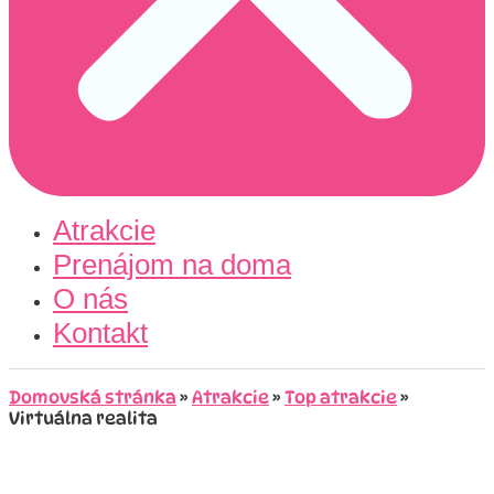
Atrakcie
Prenájom na doma
O nás
Kontakt
Domovská stránka
»
Atrakcie
»
Top atrakcie
»
Virtuálna realita