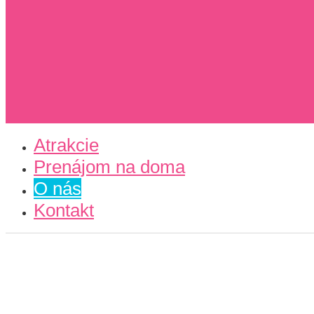
Atrakcie
Prenájom na doma
O nás
Kontakt
O NÁS
Domovská stránka
»
O nás