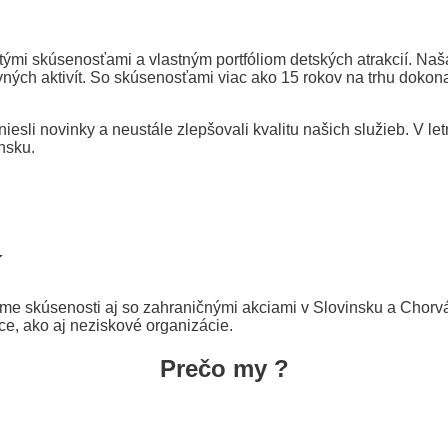
hatými skúsenosťami a vlastným portfóliom detských atrakcií. N
ných aktivít. So skúsenosťami viac ako 15 rokov na trhu dokon
iesli novinky a neustále zlepšovali kvalitu našich služieb. V 
nsku.
í
e skúsenosti aj so zahraničnými akciami v Slovinsku a Chorvát
ce, ako aj neziskové organizácie.
Prečo my ?