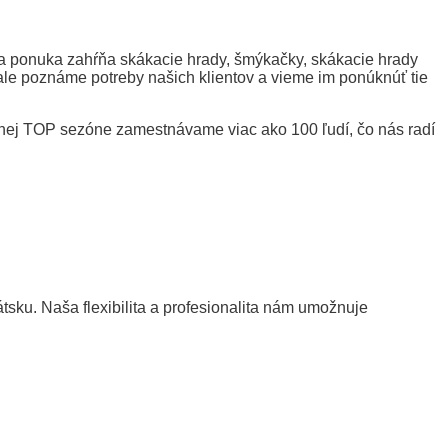
aša ponuka zahŕňa skákacie hrady, šmýkačky, skákacie hrady
ale poznáme potreby našich klientov a vieme im ponúknúť tie
letnej TOP sezóne zamestnávame viac ako 100 ľudí, čo nás radí
sku. Naša flexibilita a profesionalita nám umožnuje