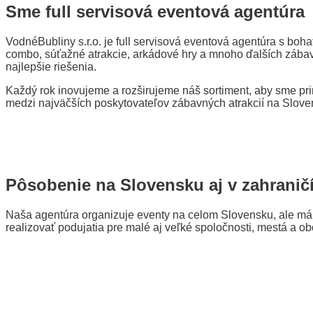
Sme full servisová eventová agentúra
VodnéBubliny s.r.o. je full servisová eventová agentúra s bo
combo, súťažné atrakcie, arkádové hry a mnoho ďalších zábav
najlepšie riešenia.
Každý rok inovujeme a rozširujeme náš sortiment, aby sme prin
medzi najväčších poskytovateľov zábavných atrakcií na Slove
Pôsobenie na Slovensku aj v zahranič
Naša agentúra organizuje eventy na celom Slovensku, ale mám
realizovať podujatia pre malé aj veľké spoločnosti, mestá a ob