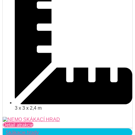
3 x 3 x 2,4 m
Detail atrakcie
Skákacie hrady