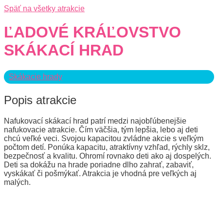
Späť na všetky atrakcie
ĽADOVÉ KRÁĽOVSTVO
SKÁKACÍ HRAD
Skákacie hrady
Popis atrakcie
Nafukovací skákací hrad patrí medzi najobľúbenejšie
nafukovacie atrakcie. Čím väčšia, tým lepšia, lebo aj deti
chcú veľké veci. Svojou kapacitou zvládne akcie s veľkým
počtom detí. Ponúka kapacitu, atraktívny vzhľad, rýchly sklz,
bezpečnosť a kvalitu. Ohromí rovnako deti ako aj dospelých.
Deti sa dokážu na hrade poriadne dlho zahrať, zabaviť,
vyskákať či pošmýkať. Atrakcia je vhodná pre veľkých aj
malých.