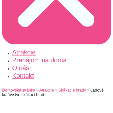
Atrakcie
Prenájom na doma
O nás
Kontakt
Domovská stránka
»
Atrakcie
»
Skákacie hrady
»
Ľadové
kráľovstvo skákací hrad