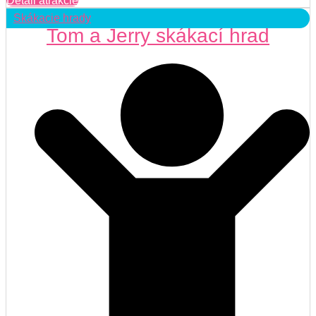
Detail atrakcie
Skákacie hrady
Tom a Jerry skákací hrad