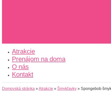
Atrakcie
Prenájom na doma
O nás
Kontakt
Domovská stránka
»
Atrakcie
»
Šmykľavky
»
Spongebob šmyk